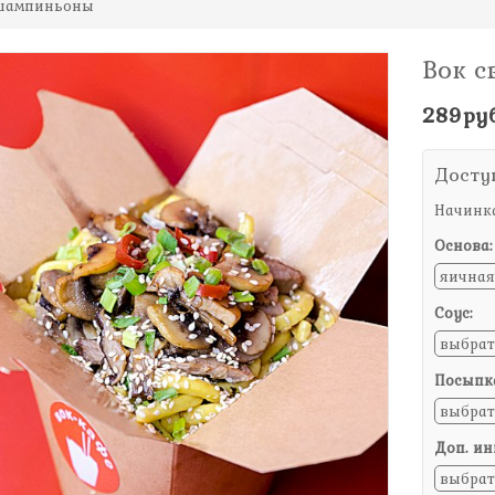
-шампиньоны
Вок 
289руб
Досту
Начинк
Основа:
Соус:
Посыпк
Доп. ин