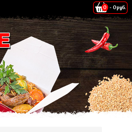
0
-
0руб.