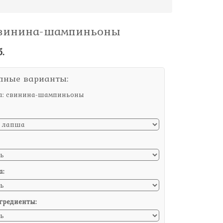
свинина-шампиньоны
.
пные варианты:
а: свинина-шампиньоны
а:
гредиенты: