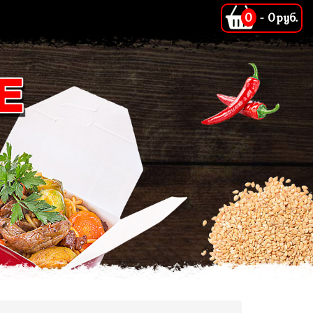
0
-
0руб.