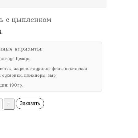
ь с цыпленком
.
пные варианты:
а: соус Цезарь
енты: жареное куриное филе, пекинская
, сухарики, помидоры, сыр
ции: 190гр.
+
Заказать