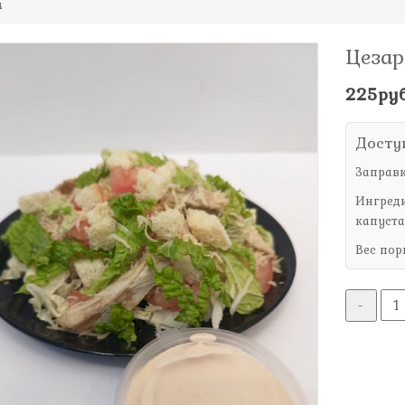
м
Цезар
225руб
Досту
Заправк
Ингреди
капуста
Вес пор
-