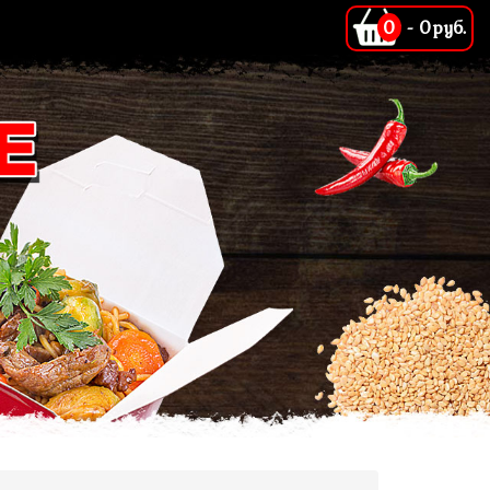
0
-
0руб.