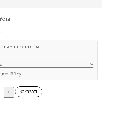
тсы
.
пные варианты:
ции: 130гр.
+
Заказать