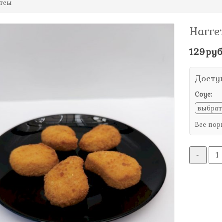
тсы
Нагге
129руб
Досту
Соус:
Вес пор
-